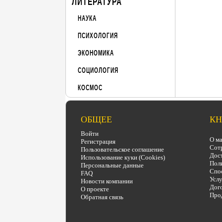
ЛИТЕРАТУРА
НАУКА
ПСИХОЛОГИЯ
ЭКОНОМИКА
СОЦИОЛОГИЯ
КОСМОС
ОБЩЕЕ
КН
Войти
О ма
Регистрация
Сот
Пользовательское соглашение
Дост
Использование куки (Cookies)
Поли
Персональные данные
Спо
FAQ
Услу
Новости компании
Дого
О проекте
Про
Обратная связь