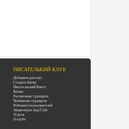
ПИСАТЕЛЬКИЙ КЛУБ
Добавить рассказ
Создать Битву
Писательский Квест
Битвы
Расписание турниров
Чемпионы турниров
Рейтинги пользователей
Акционеры Jaaj.Club
Услуги
О клубе