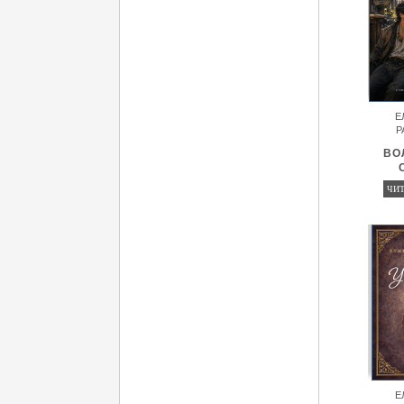
Е
Р
ВО
ЧИТ
Е