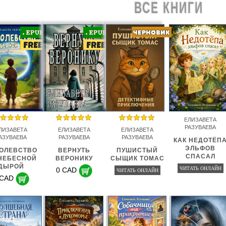
ВСЕ КНИГИ
ЕЛИЗАВЕТА
РАЗУВАЕВА
ЛИЗАВЕТА
ЕЛИЗАВЕТА
ЕЛИЗАВЕТА
АЗУВАЕВА
РАЗУВАЕВА
РАЗУВАЕВА
КАК НЕДОТЁП
ЭЛЬФОВ
ОЛЕВСТВО
ВЕРНУТЬ
ПУШИСТЫЙ
СПАСАЛ
НЕБЕСНОЙ
ВЕРОНИКУ
СЫЩИК ТОМАС
ДЫРОЙ
ЧИТАТЬ ОНЛАЙН
0 CAD
ЧИТАТЬ ОНЛАЙН
 CAD