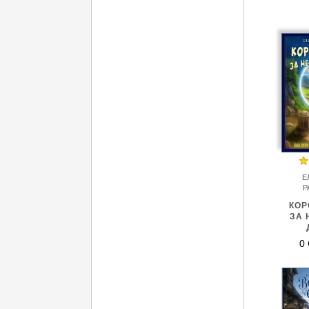
Е
Р
КОР
ЗА 
0