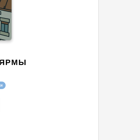
АЯРМЫ
ки