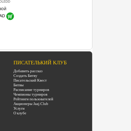
OLEDD
ЮЙ
CAD
ПИСАТЕЛЬКИЙ КЛУБ
Добавить рассказ
Создать Битву
Писательский Квест
Битвы
Расписание турниров
Чемпионы турниров
Рейтинги пользователей
Акционеры Jaaj.Club
Услуги
О клубе