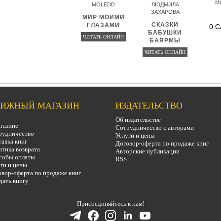
M
MOLEDD
ЛЮДМИЛА
ЗАХАРОВА
МИР МОИМИ
СКАЗКИ
ГЛАЗАМИ
0 
БАБУШКИ
ЧИТАТЬ ОНЛАЙН
БАЯРМЫ
ЧИТАТЬ ОНЛАЙН
ИЖНЫЙ МАГАЗИН
ИЗДАТЕЛЬСТВО
Об издательстве
газине
Сотрудничество с авторами
рудничество
Услуги и цены
авка книг
Договор-оферта по продаже книг
тика возврата
Авторские публикации
собы оплаты
RSS
ги и цены
вор-оферта по продаже книг
дать книгу
Присоединяйтесь к нам!