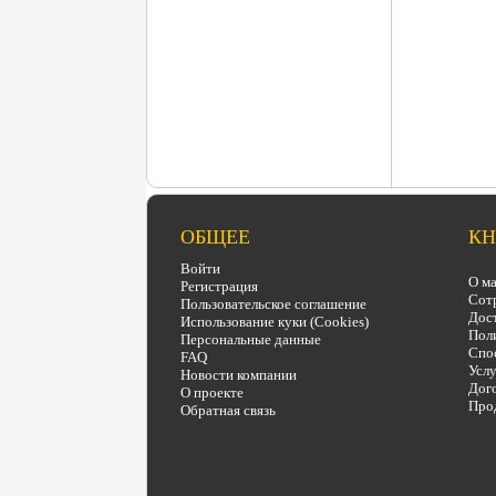
ОБЩЕЕ
КН
Войти
О ма
Регистрация
Сот
Пользовательское соглашение
Дост
Использование куки (Cookies)
Поли
Персональные данные
Спо
FAQ
Услу
Новости компании
Дого
О проекте
Про
Обратная связь