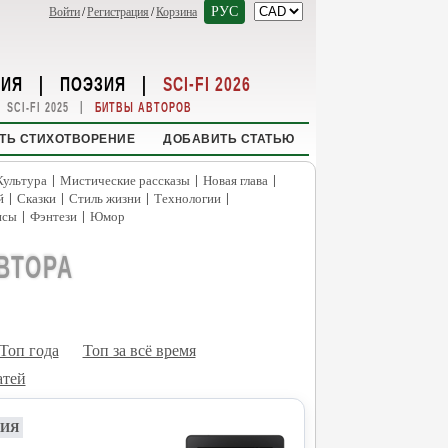
РУС
Войти
/
Регистрация
/
Корзина
НИЯ
|
ПОЭЗИЯ
|
SCI-FI 2026
|
SCI-FI 2025
БИТВЫ АВТОРОВ
ТЬ СТИХОТВОРЕНИЕ
ДОБАВИТЬ СТАТЬЮ
|
|
|
Культура
Мистические рассказы
Новая глава
|
|
|
|
й
Сказки
Стиль жизни
Технологии
|
|
нсы
Фэнтези
Юмор
ВТОРА
Топ года
Топ за всё время
атей
НИЯ