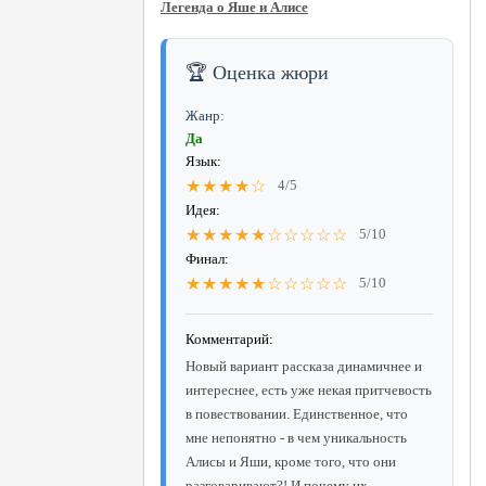
Легенда о Яше и Алисе
🏆 Оценка жюри
Жанр:
Да
Язык:
★★★★☆
4/5
Идея:
★★★★★☆☆☆☆☆
5/10
Финал:
★★★★★☆☆☆☆☆
5/10
Комментарий:
Новый вариант рассказа динамичнее и
интереснее, есть уже некая притчевость
в повествовании. Единственное, что
мне непонятно - в чем уникальность
Алисы и Яши, кроме того, что они
разговаривают?! И почему их