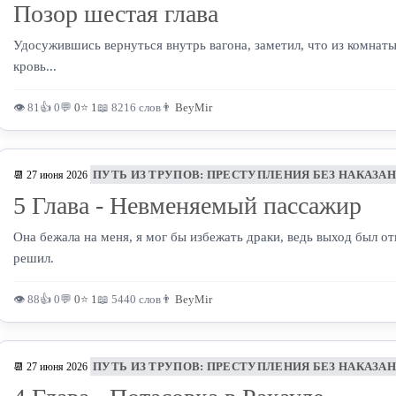
Позор шестая глава
Удосужившись вернуться внутрь вагона, заметил, что из комнат
кровь...
👁 81
👍 0
💬
0
⭐
1
📖 8216 слов
👨
BeyMir
ПУТЬ ИЗ ТРУПОВ: ПРЕСТУПЛЕНИЯ БЕЗ НАКАЗА
📆 27 июня 2026
5 Глава - Невменяемый пассажир
Она бежала на меня, я мог бы избежать драки, ведь выход был от
решил.
👁 88
👍 0
💬
0
⭐
1
📖 5440 слов
👨
BeyMir
ПУТЬ ИЗ ТРУПОВ: ПРЕСТУПЛЕНИЯ БЕЗ НАКАЗА
📆 27 июня 2026