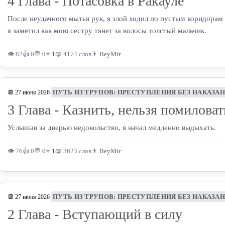
4 Глава - Потасовка в Ракауле
После неудачного мытья рук, я злой ходил по пустым коридорам 
я заметил как мою сестру тянет за волосы толстый мальчик.
👁 82
👍 0
💬
0
⭐
1
📖 4174 слов
👨
BeyMir
ПУТЬ ИЗ ТРУПОВ: ПРЕСТУПЛЕНИЯ БЕЗ НАКАЗА
📆 27 июня 2026
3 Глава - Казнить, нельзя помиловат
Услышав за дверью недовольство, я начал медленно выдыхать.
👁 76
👍 0
💬
0
⭐
1
📖 3623 слов
👨
BeyMir
ПУТЬ ИЗ ТРУПОВ: ПРЕСТУПЛЕНИЯ БЕЗ НАКАЗА
📆 27 июня 2026
2 Глава - Вступающий в силу