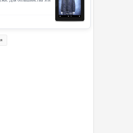
лужи. Для большинства эти
яя