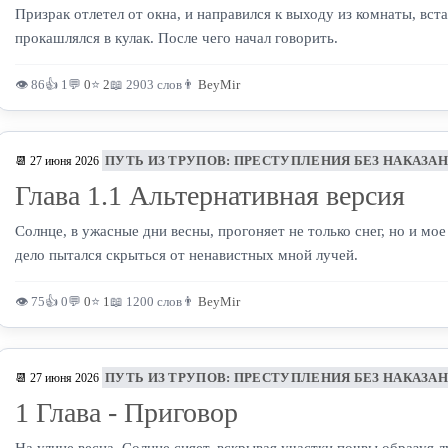
Призрак отлетел от окна, и направился к выходу из комнаты, вст
прокашлялся в кулак. После чего начал говорить.
👁 86
👍 1
💬
0
⭐
2
📖 2903 слов
👨
BeyMir
ПУТЬ ИЗ ТРУПОВ: ПРЕСТУПЛЕНИЯ БЕЗ НАКАЗА
📆 27 июня 2026
Глава 1.1 Альтернативная версия
Солнце, в ужасные дни весны, прогоняет не только снег, но и мое
дело пытался скрыться от ненавистных мной лучей.
👁 75
👍 0
💬
0
⭐
1
📖 1200 слов
👨
BeyMir
ПУТЬ ИЗ ТРУПОВ: ПРЕСТУПЛЕНИЯ БЕЗ НАКАЗА
📆 27 июня 2026
1 Глава - Приговор