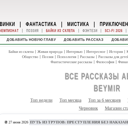
ВИНКИ
|
ФАНТАСТИКА
|
МИСТИКА
|
ПРИКЛЮЧЕ
|
|
|
|
|
ЧЕМПИОНАТ
ПОЭЗИЯ
БАЙКИ ИЗ СКЛЕПА
ФЭНТЕЗИ
SCI-FI 2026
ДОБАВИТЬ НОВУЮ ГЛАВУ
ДОБАВИТЬ РАССКАЗ
ДОБАВИ
|
|
|
|
|
Байки из склепа
Живая природа
Интервью
Интересное
История
|
|
|
|
Общество
Поэзия
Психология
Рассказы
Рассказы для дете
|
|
Фантастические рассказы
Философия
Фина
ВСЕ РАССКАЗЫ А
BEYMIR
Топ недели
Топ месяца
Топ за 6 месяцев
Черновик
Магазин ст
ПУТЬ ИЗ ТРУПОВ: ПРЕСТУПЛЕНИЯ БЕЗ НАКАЗА
📆 27 июня 2026