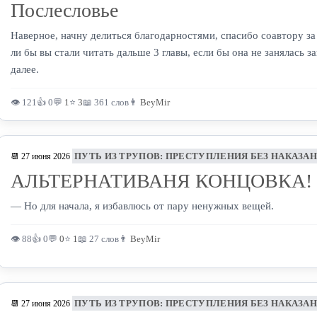
Послесловье
Наверное, начну делиться благодарностями, спасибо соавтору за 
ли бы вы стали читать дальше 3 главы, если бы она не занялась з
далее.
👁 121
👍 0
💬
1
⭐
3
📖 361 слов
👨
BeyMir
ПУТЬ ИЗ ТРУПОВ: ПРЕСТУПЛЕНИЯ БЕЗ НАКАЗА
📆 27 июня 2026
АЛЬТЕРНАТИВАНЯ КОНЦОВКА!
— Но для начала, я избавлюсь от пару ненужных вещей.
👁 88
👍 0
💬
0
⭐
1
📖 27 слов
👨
BeyMir
ПУТЬ ИЗ ТРУПОВ: ПРЕСТУПЛЕНИЯ БЕЗ НАКАЗА
📆 27 июня 2026