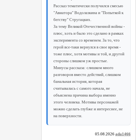
Рассказ тематически получился смесью
"Авиатора" Водолазкина и "Попыткой к
бегству" Стругацких.
За тему Великой Отечественной войны -
плюс, хоть и было это сделано в рамках
эксперимента со временем. За то, что
герой все-таки вернулся в свое время -
тоже плюс, хотя мотивы и той, и другой
стороны слишком уж простые.
Минусы рассказа: слишком много
разговоров вместо действий, слишком
банальная история, которая
считывалась с самого начала, не
объяснена причина выбора именно
этого человека. Мотивы персонажей
можно сделать глубже и интереснее, не
на поверхности.
05.08.2026
ada1466