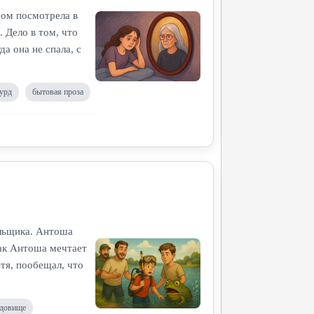
ром посмотрела в
. Дело в том, что
а она не спала, с
урд
бытовая проза
яльщика. Антоша
как Антоша мечтает
стя, пообещал, что
удовище