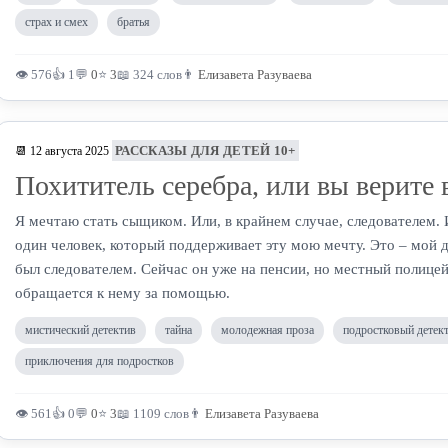
страх и смех
братья
👁 576
👍 1
💬
0
⭐
3
📖 324 слов
👨
Елизавета Разуваева
РАССКАЗЫ ДЛЯ ДЕТЕЙ 10+
📆 12 августа 2025
Похититель серебра, или вы верите 
Я мечтаю стать сыщиком. Или, в крайнем случае, следователем. 
один человек, который поддерживает эту мою мечту. Это – мой д
был следователем. Сейчас он уже на пенсии, но местный полицей
обращается к нему за помощью.
мистический детектив
тайна
молодежная проза
подростковый детек
приключения для подростков
👁 561
👍 0
💬
0
⭐
3
📖 1109 слов
👨
Елизавета Разуваева