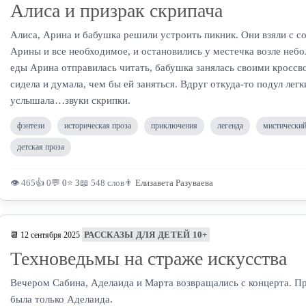
Алиса и призрак скрипача
Алиса, Арина и бабушка решили устроить пикник. Они взяли с со
Арины и все необходимое, и остановились у местечка возле неб
еды Арина отправилась читать, бабушка занялась своими кроссв
сидела и думала, чем бы ей заняться. Вдруг откуда-то подул легк
услышала…звуки скрипки.
фэнтези
историческая проза
приключения
легенда
мистический
детская проза
👁 465
👍 0
💬
0
⭐
3
📖 548 слов
👨
Елизавета Разуваева
РАССКАЗЫ ДЛЯ ДЕТЕЙ 10+
📆 12 сентября 2025
Техноведьмы на страже искусства
Вечером Сабина, Аделаида и Марта возвращались с концерта. П
была только Аделаида.