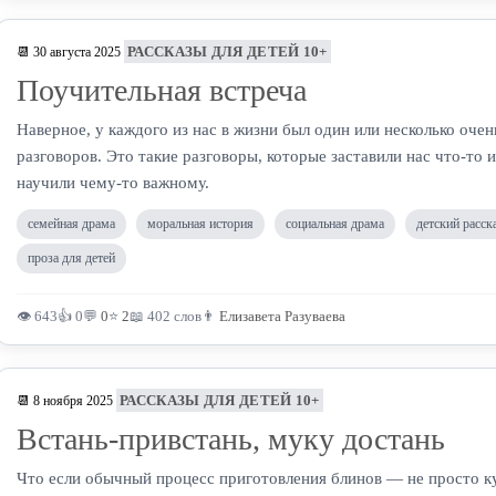
РАССКАЗЫ ДЛЯ ДЕТЕЙ 10+
📆 30 августа 2025
Поучительная встреча
Наверное, у каждого из нас в жизни был один или несколько оче
разговоров. Это такие разговоры, которые заставили нас что-то 
научили чему-то важному.
семейная драма
моральная история
социальная драма
детский расск
проза для детей
👁 643
👍 0
💬
0
⭐
2
📖 402 слов
👨
Елизавета Разуваева
РАССКАЗЫ ДЛЯ ДЕТЕЙ 10+
📆 8 ноября 2025
Встань-привстань, муку достань
Что если обычный процесс приготовления блинов — не просто к