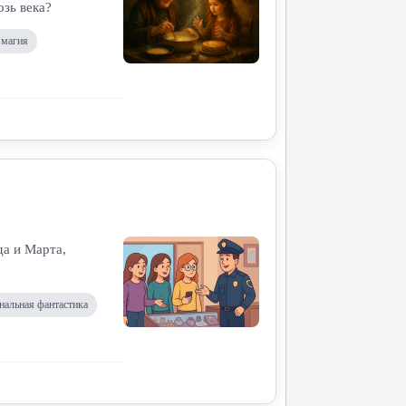
озь века?
 магия
да и Марта,
нальная фантастика