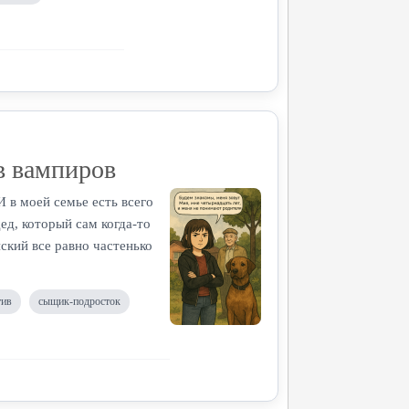
в вампиров
И в моей семье есть всего
ед, который сам когда-то
ский все равно частенько
тив
сыщик-подросток