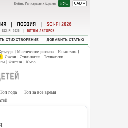
РУС
Войти
/
Регистрация
/
Корзина
НИЯ
|
ПОЭЗИЯ
|
SCI-FI 2026
|
SCI-FI 2025
БИТВЫ АВТОРОВ
ТЬ СТИХОТВОРЕНИЕ
ДОБАВИТЬ СТАТЬЮ
|
|
|
Культура
Мистические рассказы
Новая глава
|
|
|
|
й
Сказки
Стиль жизни
Технологии
|
|
нсы
Фэнтези
Юмор
ДЕТЕЙ
Топ года
Топ за всё время
атей
я