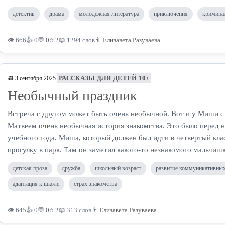
детектив
драма
молодежная литература
приключения
кримина
👁 666
👍 0
💬
0
⭐
2
📖 1294 слов
👨
Елизавета Разуваева
РАССКАЗЫ ДЛЯ ДЕТЕЙ 10+
📆 3 сентября 2025
Необычный праздник
Встреча с другом может быть очень необычной. Вот и у Миши с
Матвеем очень необычная история знакомства. Это было перед 
учебного года. Миша, который должен был идти в четвертый клас
прогулку в парк. Там он заметил какого-то незнакомого мальчишк
детская проза
дружба
школьный возраст
развитие коммуникативны
адаптация к школе
страх знакомства
👁 645
👍 0
💬
0
⭐
2
📖 313 слов
👨
Елизавета Разуваева