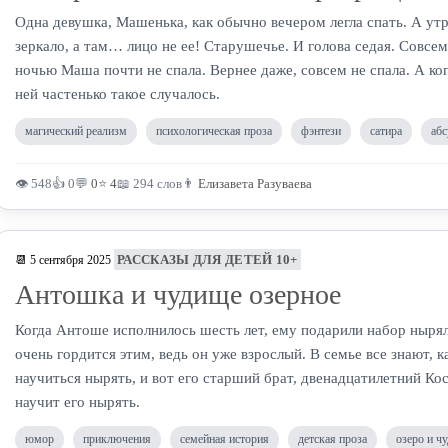
Одна девушка, Машенька, как обычно вечером легла спать. А ут
зеркало, а там… лицо не ее! Старушечье. И голова седая. Совсем
ночью Маша почти не спала. Вернее даже, совсем не спала. А когд
ней частенько такое случалось.
магический реализм
психологическая проза
фэнтези
сатира
абс
👁 548
👍 0
💬
0
⭐
4
📖 294 слов
👨
Елизавета Разуваева
РАССКАЗЫ ДЛЯ ДЕТЕЙ 10+
📆 5 сентября 2025
Антошка и чудище озерное
Когда Антоше исполнилось шесть лет, ему подарили набор ныр
очень гордится этим, ведь он уже взрослый. В семье все знают, 
научиться нырять, и вот его старший брат, двенадцатилетний Ко
научит его нырять.
юмор
приключения
семейная история
детская проза
озеро и ч