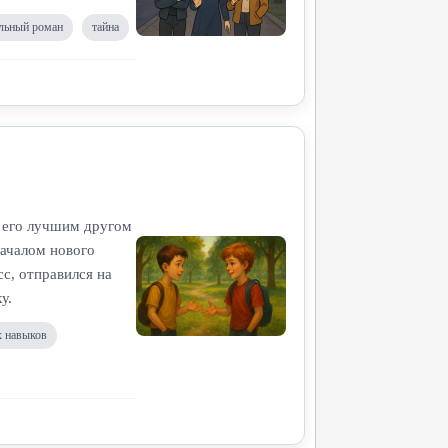
льный роман
тайна
 его лучшим другом
началом нового
с, отправился на
у.
х навыков