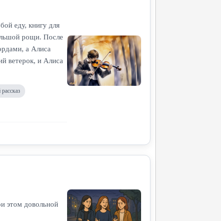
бой еду, книгу для
ольшой рощи. После
ордами, а Алиса
ий ветерок, и Алиса
 рассказ
ри этом довольной