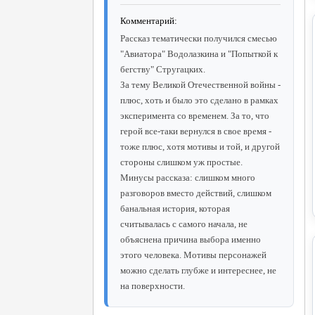
Комментарий:
Рассказ тематически получился смесью
"Авиатора" Водолазкина и "Попыткой к
бегству" Стругацких.
За тему Великой Отечественной войны -
плюс, хоть и было это сделано в рамках
эксперимента со временем. За то, что
герой все-таки вернулся в свое время -
тоже плюс, хотя мотивы и той, и другой
стороны слишком уж простые.
Минусы рассказа: слишком много
разговоров вместо действий, слишком
банальная история, которая
считывалась с самого начала, не
объяснена причина выбора именно
этого человека. Мотивы персонажей
можно сделать глубже и интереснее, не
на поверхности.