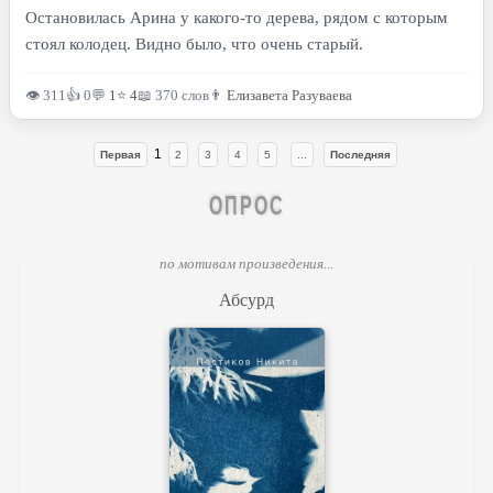
Остановилась Арина у какого-то дерева, рядом с которым
стоял колодец. Видно было, что очень старый.
👁 311
👍 0
💬
1
⭐
4
📖 370 слов
👨
Елизавета Разуваева
1
Первая
2
3
4
5
...
Последняя
ОПРОС
по мотивам произведения...
Абсурд