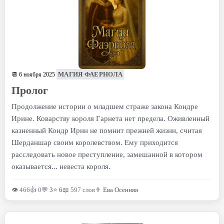
МАГИЯ ФАЕРНОЛА
📆 6 ноября 2025
Пролог
Продолжение истории о младшем страже закона Кондре
Ирине. Коварству короля Гарнета нет предела. Оживленный
казненный Кондр Ирин не помнит прежней жизни, считая
Шерданшар своим королевством. Ему приходится
расследовать новое преступление, замешанной в котором
оказывается... невеста короля.
👁 466
👍 0
💬
3
⭐
6
📖 597 слов
👨
Ева Осенняя