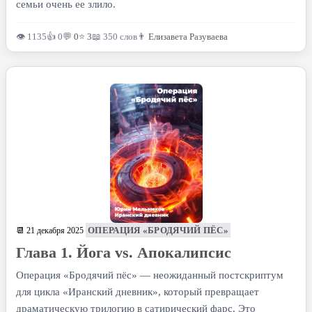
семьи очень ее злило.
👁 1135
👍 0
💬
0
⭐
3
📖 350 слов
👨
Елизавета Разуваева
ОПЕРАЦИЯ «БРОДЯЧИЙ ПЁС»
📆 21 декабря 2025
Глава 1. Йога vs. Апокалипсис
Операция «Бродячий пёс» — неожиданный постскриптум
для цикла «Иранский дневник», который превращает
драматическую трилогию в сатирический фарс. Это