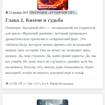
ОПЕРАЦИЯ «БРОДЯЧИЙ ПЁС»
📆 22 декабря 2025
Глава 2. Кимчи и судьба
Операция «Бродячий пёс» — неожиданный постскриптум
для цикла «Иранский дневник», который превращает
драматическую трилогию в сатирический фарс. Это
таблетка йода, которую нужно принять после радиации
первых трех историй. Она не лечит, но позволяет жить
дальше. Да, мир страшен. Да, нами правят идиоты. Да, мы
все умрём. Но пока этого не случилось, давайте хотя бы
посмеёмся. Потому что, иногда даже Апокалипсис берет
выходной, чтобы не мешать хорошей игре в гольф
👁 433
👍 3
💬
1
⭐
5
📖 1345 слов
👨
Юрий Мельников