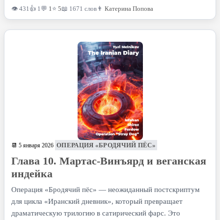
👁 431
👍 1
💬
1
⭐
5
📖 1671 слов
👨
Катерина Попова
ОПЕРАЦИЯ «БРОДЯЧИЙ ПЁС»
📆 5 января 2026
Глава 10. Мартас-Винъярд и веганская
индейка
Операция «Бродячий пёс» — неожиданный постскриптум
для цикла «Иранский дневник», который превращает
драматическую трилогию в сатирический фарс. Это