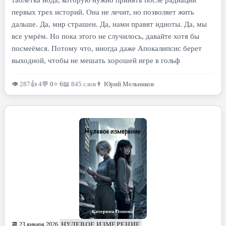
таблетка йода, которую нужно принять после радиации
первых трех историй. Она не лечит, но позволяет жить
дальше. Да, мир страшен. Да, нами правят идиоты. Да, мы
все умрём. Но пока этого не случилось, давайте хотя бы
посмеёмся. Потому что, иногда даже Апокалипсис берет
выходной, чтобы не мешать хорошей игре в гольф
👁 287
👍 4
💬
0
⭐
6
📖 845 слов
👨
Юрий Мельников
НУЛЕВОЕ ИЗМЕРЕНИЕ
📆 23 января 2026