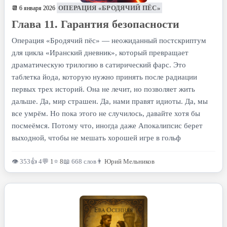
ОПЕРАЦИЯ «БРОДЯЧИЙ ПЁС»
📆 6 января 2026
Глава 11. Гарантия безопасности
Операция «Бродячий пёс» — неожиданный постскриптум
для цикла «Иранский дневник», который превращает
драматическую трилогию в сатирический фарс. Это
таблетка йода, которую нужно принять после радиации
первых трех историй. Она не лечит, но позволяет жить
дальше. Да, мир страшен. Да, нами правят идиоты. Да, мы
все умрём. Но пока этого не случилось, давайте хотя бы
посмеёмся. Потому что, иногда даже Апокалипсис берет
выходной, чтобы не мешать хорошей игре в гольф
👁 353
👍 4
💬
1
⭐
8
📖 668 слов
👨
Юрий Мельников