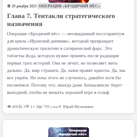
ОПЕРАЦИЯ «БРОДЯЧИЙ ПЁС»
📆 29 декабря 2025
Глава 7. Тентакли стратегического
назначения
Операция «Бродячий пёс» — неожиданный постскриптум
для цикла «Иранский дневник», который превращает
драматическую трилогию в сатирический фарс. Это
таблетка йода, которую нужно принять после радиации
первых трех историй. Она не лечит, но позволяет жить
дальше. Да, мир страшен. Да, нами правят идиоты. Да, мы
все умрём. Но пока этого не случилось, давайте хотя бы
посмеёмся. Потому что, иногда даже Апокалипсис берет
выходной, чтобы не мешать хорошей игре в гольф
👁 408
👍 3
💬
1
⭐
5
📖 799 слов
👨
Юрий Мельников