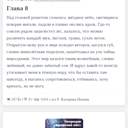
Глава 8
Над головой решетом сочилось звёздное небо, светящиеся
искорки мигали, падали и плавно неслись вдаль. Где-то
совсем рядом зашелестел лес, казалось, что можно
различить каждый звук, листьев, травы, сухих веток.
Открытую кожу рук и лица холодил ветерок, касался губ,
словно мимолётным поцелуем, нашёптывал на ухо тайны
мироздания. Этот мир казался таким волшебным, словно
любимый, но давно забытый сон. И вдруг, какой-то монстр
утаскивает меня в тёмную нору, что бы оставить там
навсегда, я пытаюсь сопротивляться, отбиваюсь, хочу
кричать, но не могу.
👁 387
👍 1
💬
3
⭐
4
📖 1604 слов
👨
Катерина Попова