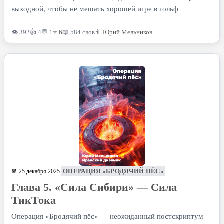
выходной, чтобы не мешать хорошей игре в гольф
👁 392
👍 4
💬
1
⭐
6
📖 584 слов
👨
Юрий Мельников
ОПЕРАЦИЯ «БРОДЯЧИЙ ПЁС»
📆 25 декабря 2025
Глава 5. «Сила Сибири» — Сила
ТикТока
Операция «Бродячий пёс» — неожиданный постскриптум