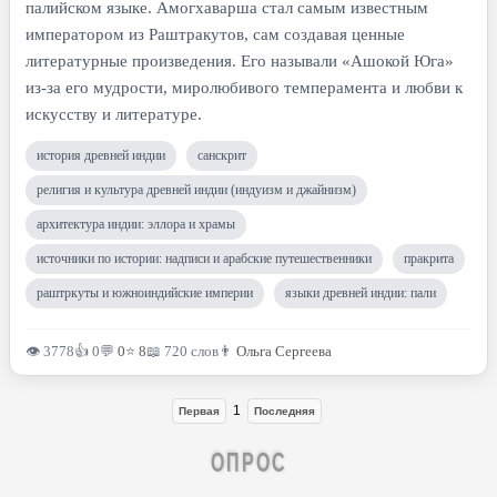
палийском языке. Амогхаварша стал самым известным
императором из Раштракутов, сам создавая ценные
литературные произведения. Его называли «Ашокой Юга»
из-за его мудрости, миролюбивого темперамента и любви к
искусству и литературе.
история древней индии
санскрит
религия и культура древней индии (индуизм и джайнизм)
архитектура индии: эллора и храмы
источники по истории: надписи и арабские путешественники
пракрита
раштркуты и южноиндийские империи
языки древней индии: пали
👁 3778
👍 0
💬
0
⭐
8
📖 720 слов
👨
Ольга Сергеева
1
Первая
Последняя
ОПРОС